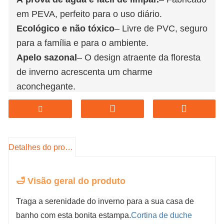
em PEVA, perfeito para o uso diário.
Ecológico e não tóxico
– Livre de PVC, seguro
para a família e para o ambiente.
Apelo sazonal
– O design atraente da floresta
de inverno acrescenta um charme
aconchegante.
Qualidade durável
– Resistente a rasgos e
com ilhós à prova de ferrugem
Compatível com a maioria dos chuveiros
–
Ideal para configurações de duche standard e
Detalhes do produto
com box
Pronto para pendurar
– Inclui ganchos para
🛁 Visão geral do produto
uma instalação rápida.
Traga a serenidade do inverno para a sua casa de
Se estiver interessado nos nossos produtos,
banho com esta bonita estampa.
Cortina de duche
visite o nosso site oficial para mais detalhes