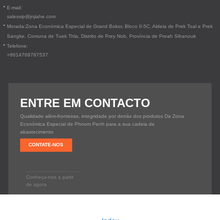
E-mail:
salesvip@jnjiahe.com
Morada:
Zona Económica Especial de Grand Bokor, Bloco II-5C, Aldeia de Prek Toal e Prek
Sangke, Comuna de Tuek Thla, Distrito de Prey Nob, Província de Preah Sihanouk
Telefone:
+8614768787537
ENTRE EM CONTACTO
Qualidade além-fronteiras, integridade por detrás dos produtos Da Zona
Económica Especial de Phnom Penh para a sua cadeia de
abastecimento
CONTATE-NOS
Conheça-nos a partir
de agora
Copyright © 2020
EXTRA LONG LIVING CO., LTD.
Suporte técnico: Huazhicloud