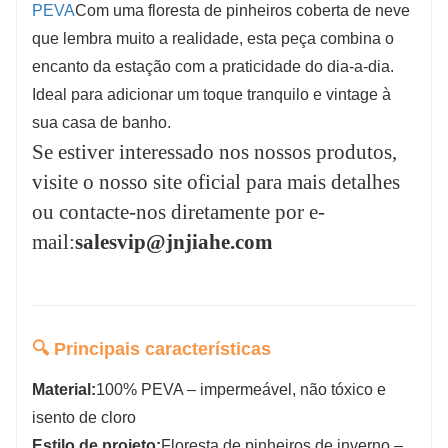
PEVA
Com uma floresta de pinheiros coberta de neve
ou contacte-nos diretamente por e-
que lembra muito a realidade, esta peça combina o
mail:
salesvip@jnjiahe.com
encanto da estação com a praticidade do dia-a-dia.
Ideal para adicionar um toque tranquilo e vintage à
sua casa de banho.
Se estiver interessado nos nossos produtos,
visite o nosso site oficial para mais detalhes
ou contacte-nos diretamente por e-
mail:
salesvip@jnjiahe.com
🔍 Principais características
Material:
100% PEVA – impermeável, não tóxico e
isento de cloro
Estilo de projeto:
Floresta de pinheiros de inverno –